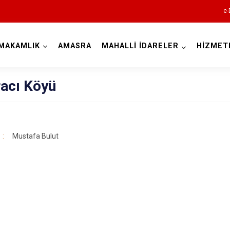
e-
MAKAMLIK
AMASRA
MAHALLİ İDARELER
HİZMET
Bartın
acı Köyü
Mustafa Bulut
Amasra
Kurucaşile