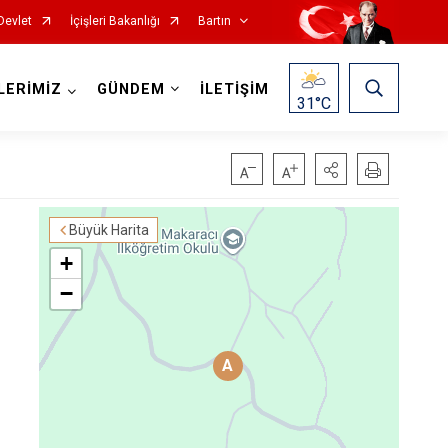
Devlet
İçişleri Bakanlığı
Bartın
LERİMİZ
GÜNDEM
İLETİŞİM
31
°C
Büyük Harita
+
−
A