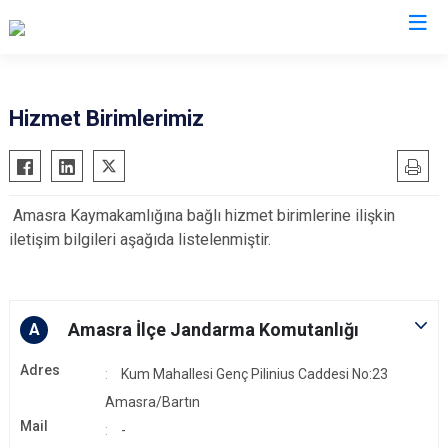
Bartın
Hizmet Birimlerimiz
Amasra
Kurucaşile
Amasra Kaymakamlığına bağlı hizmet birimlerine ilişkin
Ulus
iletişim bilgileri aşağıda listelenmiştir.
Amasra İlçe Jandarma Komutanlığı
A
Adres
Kum Mahallesi Genç Pilinius Caddesi No:23
Amasra/Bartın
Mail
-