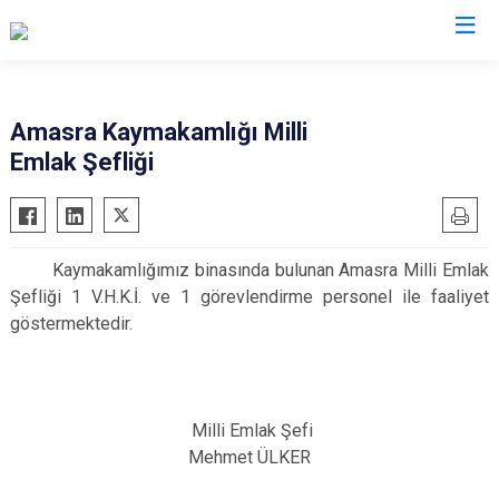
Bartın
Amasra Kaymakamlığı Milli
Emlak Şefliği
Amasra
Kurucaşile
Ulus
Kaymakamlığımız binasında bulunan Amasra Milli Emlak
Şefliği 1 V.H.K.İ. ve 1 görevlendirme personel ile faaliyet
göstermektedir.
Milli Emlak Şefi
Mehmet ÜLKER