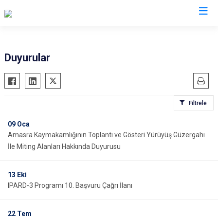
Bartın
Duyurular
Amasra
Kurucaşile
Filtrele
Ulus
09
Oca
Amasra Kaymakamlığının Toplantı ve Gösteri Yürüyüş Güzergahı
İle Miting Alanları Hakkında Duyurusu
13
Eki
IPARD-3 Programı 10. Başvuru Çağrı İlanı
22
Tem