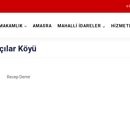
e-
MAKAMLIK
AMASRA
MAHALLİ İDARELER
HİZMET
Bartın
çılar Köyü
Recep Demir
Amasra
Kurucaşile