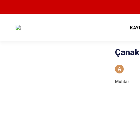
KAY
Çanak
A
Muhtar