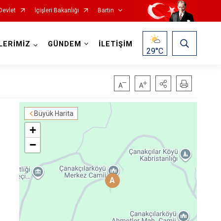
Devlet
İçişleri Bakanlığı
Bartın
LERİMİZ
GÜNDEM
İLETİŞİM
29
°C
Büyük Harita
+
−
A